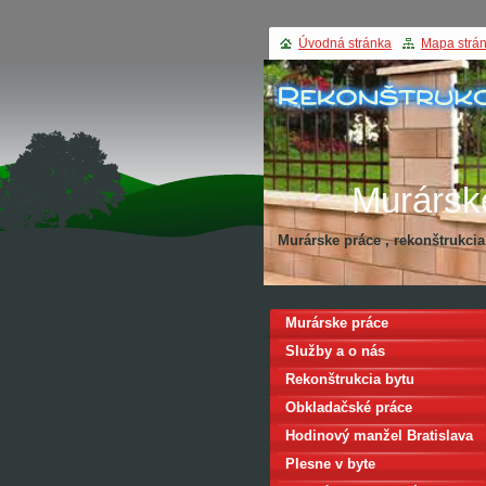
Úvodná stránka
Mapa strá
Murársk
Murárske práce , rekonštrukci
Rekonštru
Murárske práce
Služby a o nás
Rekonštrukcia bytu
Obkladačské práce
Hodinový manžel Bratislava
Plesne v byte