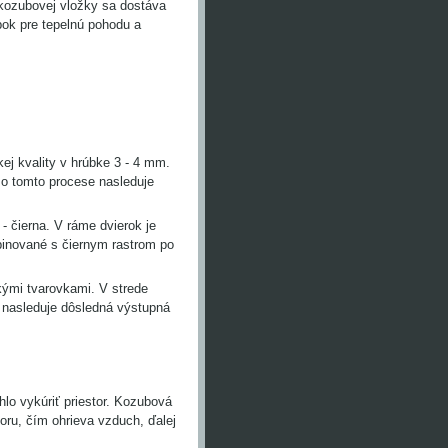
kozubovej vložky sa dostáva
bok pre tepelnú pohodu a
j kvality v hrúbke 3 - 4 mm.
Po tomto procese nasleduje
- čierna. V ráme dvierok je
binované s čiernym rastrom po
ými tvarovkami. V strede
h nasleduje dôsledná výstupná
lo vykúriť priestor. Kozubová
oru, čím ohrieva vzduch, ďalej