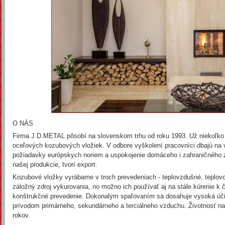
O NÁS
Firma J.D.METAL pôsobí na slovenskom trhu od roku 1993. Už niekoľko
oceľových kozubových vložiek. V odbore vyškolení pracovníci dbajú na 
požiadavky európskych noriem a uspokojenie domáceho i zahraničného 
našej produkcie, tvorí export.
Kozubové vložky vyrábame v troch prevedeniach - teplovzdušné, teplov
záložný zdroj vykurovania, no možno ich používať aj na stále kúrenie k 
konštrukčné prevedenie. Dokonalým spaľovaním sa dosahuje vysoká úči
prívodom primárneho, sekundárneho a terciálneho vzduchu. Životnosť na
rokov.