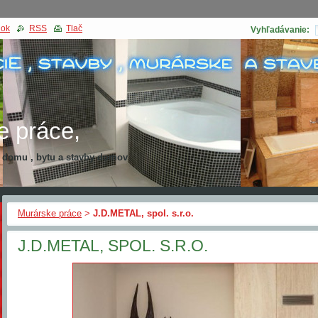
nok
RSS
Tlač
Vyhľadávanie:
e práce,
a domu , bytu a stavby domov
kcia domu
Murárske práce
>
J.D.METAL, spol. s.r.o.
J.D.METAL, SPOL. S.R.O.