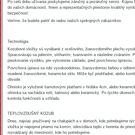
Po celú dobu užívania poskytujeme záručný a pozáručný servis. Kúpou 
do vašich domácností, firiem a reprezentačných priestorov kvalitný výro
bezpečnosť.
Veríme, že budete patriť do radov našich spokojných zákazníkov.
Technológia
Kozubové vložky sú vyrábané z oceľového, žiaruvzdorného plechu vysoke
Spracovávajú sa pálením, strihaním, tvarovaním a následne zváraním. 
pieskovanie výrobku, pre vytvorenie základu, pred povrchovou úpravou.
Povrchová úprava sa robí vysokoodolnou, žiaruvzdornou farbou v odtieni 
osadené žiaruvzdorné, keramické sklo. Môže byť priehľadné, alebo kom
obvode.
Ohnisko je vyložené šamotovými platňami v hrúbke 4cm, alebo keramick
ohniska sa nachádza rošt, liatinový alebo keramický. Po týchto úkonoc
kontrola funkčnosti a vzhľadu.
TEPLOVZDUŠNÝ KOZUB
Dnes, najviac používaný na chalupách a v domoch, kde potrebujeme rých
vložka je napojená priamo na komín, odovzdáva teplo z horenia do priest
rozvádzaný do miestností, kde ho potrebujeme.