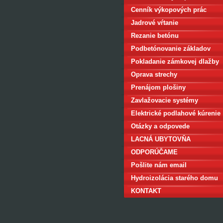
Cenník výkopových prác
Jadrové vŕtanie
Rezanie betónu
Podbetónovanie základov
domu
Pokladanie zámkovej dlažby
Oprava strechy
Prenájom plošiny
Zavlažovacie systémy
Elektrické podlahové kúrenie
Otázky a odpovede
LACNÁ UBYTOVŇA
BRATISLAVA
ODPORÚČAME
Pošlite nám email
Hydroizolácia starého domu
KONTAKT