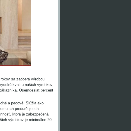
 rokov sa zaoberá výrobou
vysokú kvalitu našich výrobkov,
zákazníka. Osemdesiat percent
odné a pecové. Slúžia ako
čomu ich predurčuje ich
nnosť, ktorá je zabezpečená
šich výrobkov je minimálne 20