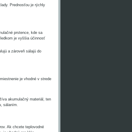
klady. Prednosťou je rýchly
mulačné prstence, kde sa
sledkom je vyššia účinnosť
lujú a zároveň sálajú do
iestnenie je vhodné v strede
žíva akumulačný materiál, ten
u, sálaním.
orov. Ak chcete teplovodné