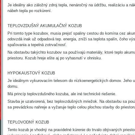
Je ideálny ako záložný zdroj tepla, nenáročný na údržbu, realizáciu a ná
nábeh tepla po rozkúrení.
TEPLOVZDUŠNÝ AKUMULAČNÝ KOZUB
Pri tomto type kozubov, musia prejsť spaliny cestou do komína cez aku
odovzdá inak už odpadová tep. energia, zníži sa teplota spalín, čoho vý
spaľovania a tepelná zotrvačnosť.
Na obstavbu takýchto kozubov sa používajú materiály, ktoré teplo akumu
priestoru. Kozub hreje ešte aj po vyhasnutí v ohnisku.
HYPOKAUSTOVÝ KOZUB
Je ideálnym vykurovacím telesom do nízkoenergetických domov. Jeho um
domu.
Má princíp teplovzdušného kozuba, ale iné technické riešenie.
Stavba je uzatvorená, bez teplovzdušných mriežok. Na obstavbu sa pou
sa prevádzkou nahreje a vyžaruje teplo celou plochou stavby do priestor
TEPLOVODNÝ KOZUB
Tento kozub je vhodný na pravidelné kúrenie do trvalo obývaných priest