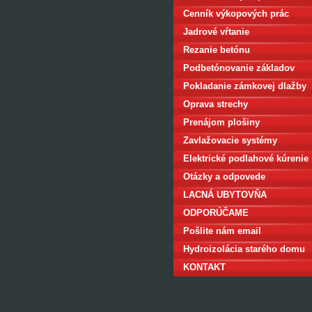
Cenník výkopových prác
Jadrové vŕtanie
Rezanie betónu
Podbetónovanie základov
domu
Pokladanie zámkovej dlažby
Oprava strechy
Prenájom plošiny
Zavlažovacie systémy
Elektrické podlahové kúrenie
Otázky a odpovede
LACNÁ UBYTOVŇA
BRATISLAVA
ODPORÚČAME
Pošlite nám email
Hydroizolácia starého domu
KONTAKT