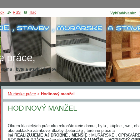
nok
RSS
Tlač
Vyhľadávanie:
e práce,
a domu , bytu a stavby domov
kcia domu
Murárske práce
>
Hodinový manžel
HODINOVÝ MANŽEL
Okrem klasických prác ako rekonštrukcie domu , bytu , kúplne , wc , ch
ako pokládka zámkovej dlažby .betonáže , terénne práce a
iné
REALIZUJEME AJ DROBNÉ , MENŠIE
:
MURÁRSKE , OPRAVÁRE
STAVEBNÉ PRǍCE
práce ako
HODINOVÝ MANŽEL , HODINOVÝ OPR