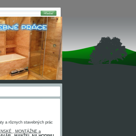
Hľadať
aty a rôznych stavebných prác
NSKÉ , MONTÁŽNE a
AVÁR , MANŽEL NA HODINU