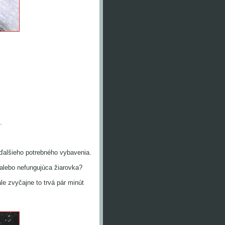
.
ďalšieho potrebného vybavenia.
lebo nefungujúca žiarovka?
ale zvyčajne to trvá pár minút