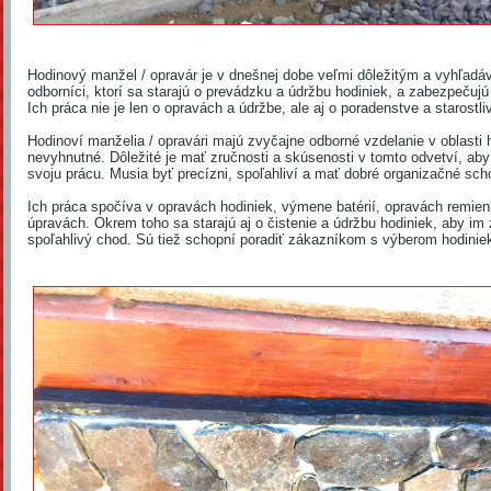
Hodinový manžel / opravár je v dnešnej dobe veľmi dôležitým a vyhľad
odborníci, ktorí sa starajú o prevádzku a údržbu hodiniek, a zabezpečujú
Ich práca nie je len o opravách a údržbe, ale aj o poradenstve a starostl
Hodinoví manželia / opravári majú zvyčajne odborné vzdelanie v oblasti ho
nevyhnutné. Dôležité je mať zručnosti a skúsenosti v tomto odvetví, a
svoju prácu. Musia byť precízni, spoľahliví a mať dobré organizačné sch
Ich práca spočíva v opravách hodiniek, výmene batérií, opravách remie
úpravách. Okrem toho sa starajú aj o čistenie a údržbu hodiniek, aby im 
spoľahlivý chod. Sú tiež schopní poradiť zákazníkom s výberom hodini