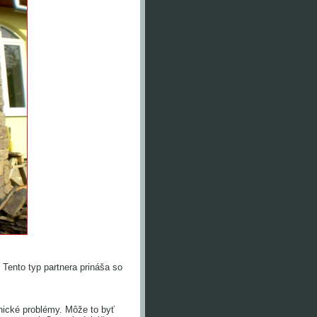
Tento typ partnera prináša so
nické problémy. Môže to byť