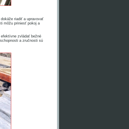
dokáže riadiť a upravovať
ti môžu priniesť pokoj a
 efektívne zvládať bežné
schopnosti a zručnosti sú