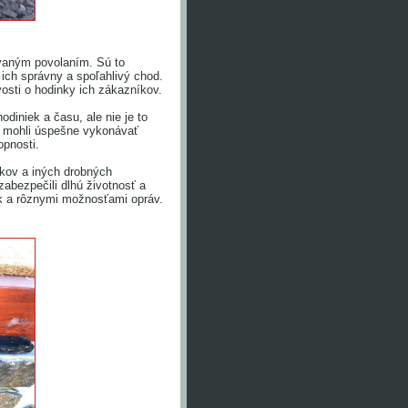
ávaným povolaním. Sú to
 ich správny a spoľahlivý chod.
ivosti o hodinky ich zákazníkov.
diniek a času, ale nie je to
by mohli úspešne vykonávať
opnosti.
nkov a iných drobných
zabezpečili dlhú životnosť a
ek a rôznymi možnosťami opráv.