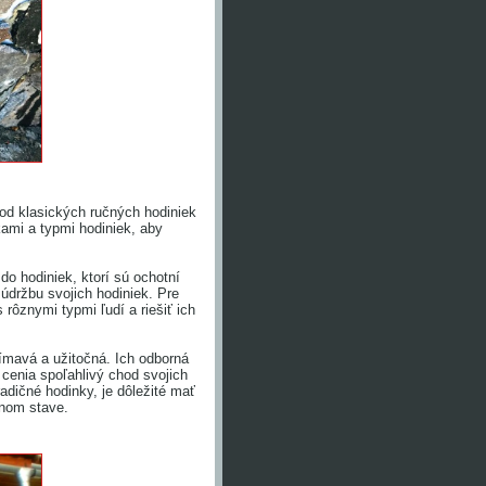
od klasických ručných hodiniek
ami a typmi hodiniek, aby
do hodiniek, ktorí sú ochotní
 údržbu svojich hodiniek. Pre
ôznymi typmi ľudí a riešiť ich
ímavá a užitočná. Ich odborná
 cenia spoľahlivý chod svojich
radičné hodinky, je dôležité mať
tnom stave.