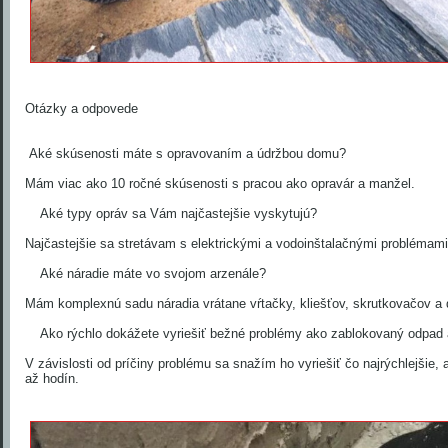
Otázky a odpovede
Aké skúsenosti máte s opravovaním a údržbou domu?
Mám viac ako 10 ročné skúsenosti s pracou ako opravár a manžel.
Aké typy opráv sa Vám najčastejšie vyskytujú?
Najčastejšie sa stretávam s elektrickými a vodoinštalačnými problémami
Aké náradie máte vo svojom arzenále?
Mám komplexnú sadu náradia vrátane vŕtačky, kliešťov, skrutkovačov a 
Ako rýchlo dokážete vyriešiť bežné problémy ako zablokovaný odpad a
V závislosti od príčiny problému sa snažím ho vyriešiť čo najrýchlejšie, 
až hodín.