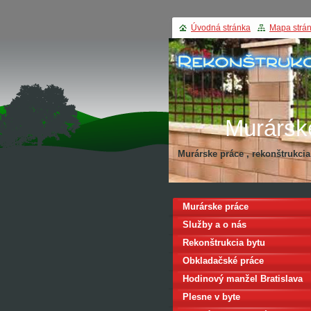
Úvodná stránka
Mapa strá
Murársk
Murárske práce , rekonštrukci
Rekonštru
Murárske práce
Služby a o nás
Rekonštrukcia bytu
Obkladačské práce
Hodinový manžel Bratislava
Plesne v byte