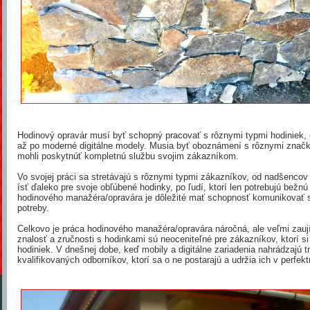
Hodinový opravár musí byť schopný pracovať s rôznymi typmi hodiniek, 
až po moderné digitálne modely. Musia byť oboznámení s rôznymi značk
mohli poskytnúť kompletnú službu svojim zákazníkom.
Vo svojej práci sa stretávajú s rôznymi typmi zákazníkov, od nadšencov 
ísť ďaleko pre svoje obľúbené hodinky, po ľudí, ktorí len potrebujú bežnú
hodinového manažéra/opravára je dôležité mať schopnosť komunikovať s r
potreby.
Celkovo je práca hodinového manažéra/opravára náročná, ale veľmi zauj
znalosť a zručnosti s hodinkami sú neoceniteľné pre zákazníkov, ktorí si
hodiniek. V dnešnej dobe, keď mobily a digitálne zariadenia nahrádzajú t
kvalifikovaných odborníkov, ktorí sa o ne postarajú a udržia ich v perfek