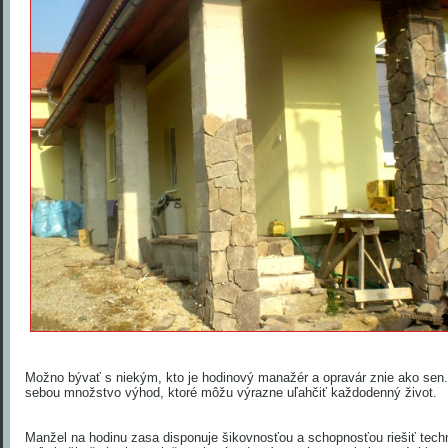
Možno bývať s niekým, kto je hodinový manažér a opravár znie ako sen. 
sebou množstvo výhod, ktoré môžu výrazne uľahčiť každodenný život.
Manžel na hodinu zasa disponuje šikovnosťou a schopnosťou riešiť tech