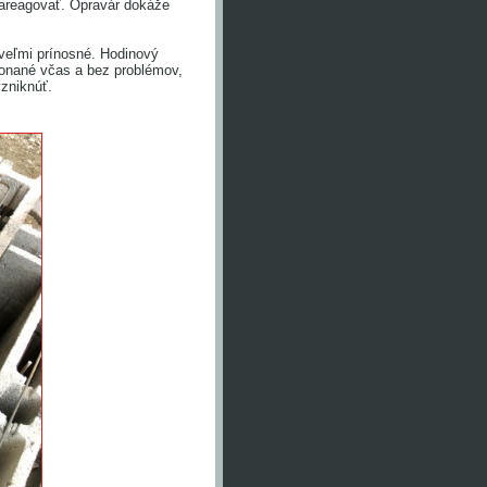
zareagovať. Opravár dokáže
 veľmi prínosné. Hodinový
onané včas a bez problémov,
vzniknúť.