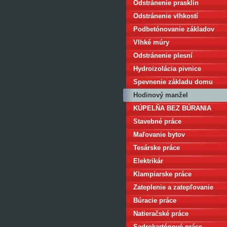
Odstránenie prasklín
Odstránenie vlhkostí
Podbetónovanie základov
Vlhké múry
Odstránenie plesní
Hydroizolácia pivnice
Spevnenie základu domu
Hodinový manžel
KÚPELŇA BEZ BÚRANIA
Stavebné práce
Maľovanie bytov
Tesárske práce
Elektrikár
Klampiarske práce
Zateplenie a zatepľovanie
Búracie práce
Natieračské práce
Sadrokartónové práce