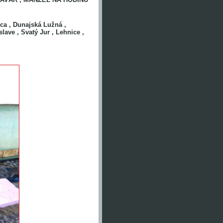
ca , Dunajská Lužná ,
lave , Svatý Jur , Lehnice ,