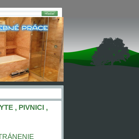
Hľadať
E , PIVNICI ,
TRÁNENIE