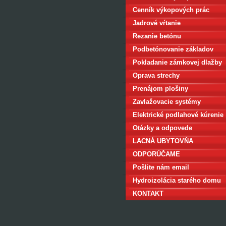
Cenník výkopových prác
Jadrové vŕtanie
Rezanie betónu
Podbetónovanie základov
domu
Pokladanie zámkovej dlažby
Oprava strechy
Prenájom plošiny
Zavlažovacie systémy
Elektrické podlahové kúrenie
Otázky a odpovede
LACNÁ UBYTOVŇA
BRATISLAVA
ODPORÚČAME
Pošlite nám email
Hydroizolácia starého domu
KONTAKT