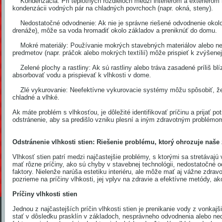
Kondenzácia: Pri teplotných rozdieloch medzi interiérom a exteriéro
kondenzácii vodných pár na chladných povrchoch (napr. okná, steny).
Nedostatočné odvodnenie: Ak nie je správne riešené odvodnenie okolo
drenáže), môže sa voda hromadiť okolo základov a preniknúť do domu.
Mokré materiály: Používanie mokrých stavebných materiálov alebo ne
predmetov (napr. práčok alebo mokrých textílií) môže prispieť k zvýšenej
Zelené plochy a rastliny: Ak sú rastliny alebo tráva zasadené príliš b
absorbovať vodu a prispievať k vlhkosti v dome.
Zlé vykurovanie: Neefektívne vykurovacie systémy môžu spôsobiť, že 
chladné a vlhké.
Ak máte problém s vlhkosťou, je dôležité identifikovať príčinu a prijať pot
odstránenie, aby sa predišlo vzniku plesní a iným zdravotným problémo
Odstránenie vlhkosti stien: Riešenie problému, ktorý ohrozuje naš
Vlhkosť stien patrí medzi najčastejšie problémy, s ktorými sa stretávajú
mať rôzne príčiny, ako sú chyby v stavebnej technológii, nedostatočné o
faktory. Nielenže narúša estetiku interiéru, ale môže mať aj vážne zdravo
pozrieme na príčiny vlhkosti, jej vplyv na zdravie a efektívne metódy, ako
Príčiny vlhkosti stien
Jednou z najčastejších príčin vlhkosti stien je prenikanie vody z vonkaj
stať v dôsledku prasklín v základoch, nesprávneho odvodnenia alebo ned