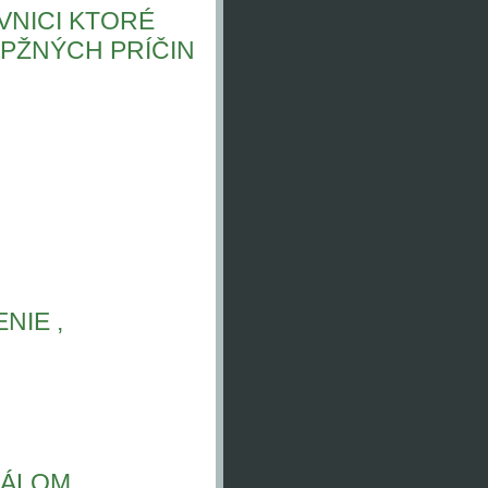
IVNICI KTORÉ
OPŽNÝCH PRÍČIN
NIE ,
IÁLOM