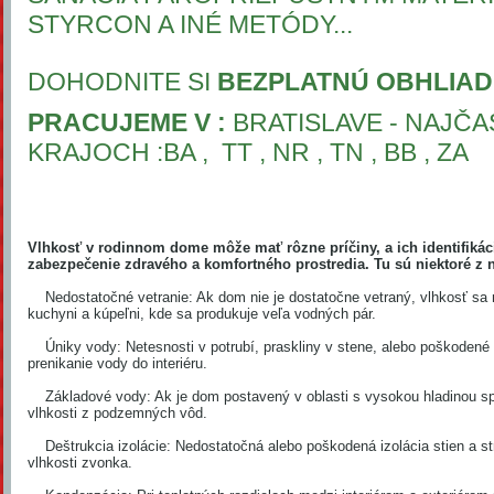
STYRCON A INÉ METÓDY...
DOHODNITE SI
BEZPLATNÚ OBHLIADK
PRACUJEME V :
BRATISLAVE - NAJČAS
KRAJOCH :BA , TT , NR , TN , BB , ZA
Vlhkosť v rodinnom dome môže mať rôzne príčiny, a ich identifikáci
zabezpečenie zdravého a komfortného prostredia. Tu sú niektoré z na
Nedostatočné vetranie: Ak dom nie je dostatočne vetraný, vlhkosť sa
kuchyni a kúpeľni, kde sa produkuje veľa vodných pár.
Úniky vody: Netesnosti v potrubí, praskliny v stene, alebo poškodené 
prenikanie vody do interiéru.
Základové vody: Ak je dom postavený v oblasti s vysokou hladinou s
vlhkosti z podzemných vôd.
Deštrukcia izolácie: Nedostatočná alebo poškodená izolácia stien a st
vlhkosti zvonka.