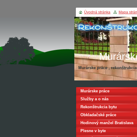
Úvodná stránka
Mapa strá
Murársk
Murárske práce , rekonštrukci
Rekonštru
Murárske práce
Služby a o nás
Rekonštrukcia bytu
Obkladačské práce
Hodinový manžel Bratislava
Plesne v byte