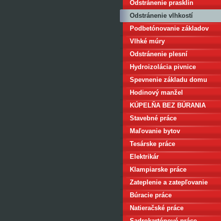
Odstránenie prasklín
Odstránenie vlhkostí
Podbetónovanie základov
Vlhké múry
Odstránenie plesní
Hydroizolácia pivnice
Spevnenie základu domu
Hodinový manžel
KÚPELŇA BEZ BÚRANIA
Stavebné práce
Maľovanie bytov
Tesárske práce
Elektrikár
Klampiarske práce
Zateplenie a zatepľovanie
Búracie práce
Natieračské práce
Sadrokartónové práce