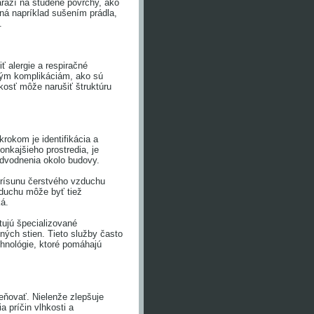
arazí na studené povrchy, ako
ná napríklad sušením prádla,
.
ť alergie a respiračné
ným komplikáciám, ako sú
kosť môže narušiť štruktúru
krokom je identifikácia a
nkajšieho prostredia, je
 odvodnenia okolo budovy.
prísunu čerstvého vzduchu
duchu môže byť tiež
ká.
tujú špecializované
ných stien. Tieto služby často
chnológie, ktoré pomáhajú
ceňovať. Nielenže zlepšuje
a príčin vlhkosti a