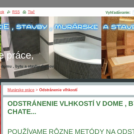
nok
RSS
Tlač
Vyhľadávanie:
e práce,
a domu , bytu a stavby domov
kcia domu
Murárske práce
>
Odstránenie vlhkostí
ODSTRÁNENIE VLHKOSTÍ V DOME , BYT
CHATE...
POUŽÍVAME RÔZNE METÓDY NA ODS