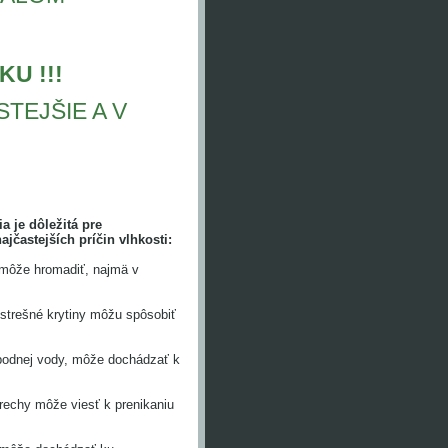
U !!!
TEJŠIE A V
a je dôležitá pre
jčastejších príčin vlhkosti:
 môže hromadiť, najmä v
strešné krytiny môžu spôsobiť
podnej vody, môže dochádzať k
rechy môže viesť k prenikaniu