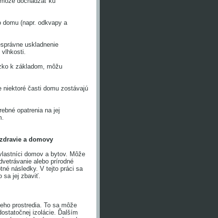
m môže dochádzať ku
 domu (napr. odkvapy a
správne uskladnenie
 vlhkosti.
lízko k základom, môžu
niektoré časti domu zostávajú
rebné opatrenia na jej
m.
e zdravie a domovy
 vlastníci domov a bytov. Môže
dvetrávanie alebo prírodné
tné následky. V tejto práci sa
 sa jej zbaviť.
šieho prostredia. To sa môže
ostatočnej izolácie. Ďalším