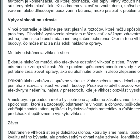
faktorom je kondenzácia, ku ktorej dochádza, keď teplý, vlhký vzduch n
sú steny alebo okná. Taktiež nadmerná vlhkosť vo vnútri domu, spôsobe
varením alebo dlhodobým používaním kúrenia, môže prispieť k problému
Vplyv vlhkosti na zdravie
Vlhké prostredie je ideálne pre rast plesní a roztočov, ktoré môžu spôsobi
problémy. Dlhodobé vystavenie plesniam môže viesť k vážnym zdravot
astma, chronická bronchitída a iné respiračné ochorenia. Okrem toho vlh
budovy, čo môže mať za následok nákladné opravy.
Metódy odstránenia vlhkosti stien
Existuje niekoľko metód, ako efektívne odstrániť vlhkosť z stien. Prvým 
odstránenie zdroja vlhkosti. Ak je problém spôsobený prienikom vody z vo
potrebné zrealizovať opravy, ako sú utiahnutie prasklín alebo zlepšenie
Dôležitú úlohu zohráva aj správne vetranie. Zabezpečenie pravidelného 
pomáha znižovať vlhkosť vo vnútri budovy. Používanie odvlhčovačov vz
efektívnym riešením, najmä v priestoroch, kde je vlhkosť obzvlášť vyso
V niektorých prípadoch môže byť potrebné aj odborné zásahovanie. Exis
spoločnosti, ktoré sa zaoberajú odstránením vlhkosti a obnovou poškode
zahŕňajú sanáciu stien, aplikáciu hydroizolačných materiálov a ďalšie te
predchádzať opätovnému výskytu vlhkosti.
Záver
Odstránenie vlhkosti stien je dôležitou úlohou, ktorú by sme nemali pod
kvalitu nášho bývania, ale predovšetkým chráni naše zdravie. Identifikáci