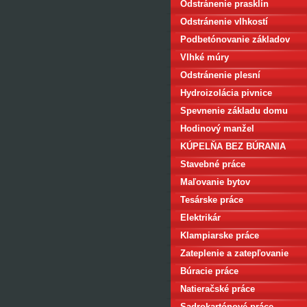
Odstránenie prasklín
Odstránenie vlhkostí
Podbetónovanie základov
Vlhké múry
Odstránenie plesní
Hydroizolácia pivnice
Spevnenie základu domu
Hodinový manžel
KÚPELŇA BEZ BÚRANIA
Stavebné práce
Maľovanie bytov
Tesárske práce
Elektrikár
Klampiarske práce
Zateplenie a zatepľovanie
Búracie práce
Natieračské práce
Sadrokartónové práce