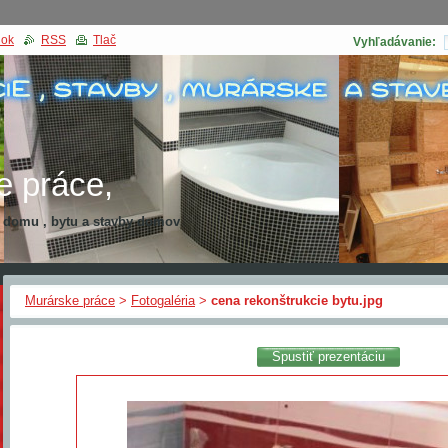
nok
RSS
Tlač
Vyhľadávanie:
e práce,
a domu , bytu a stavby domov
kcia domu
Murárske práce
>
Fotogaléria
>
cena rekonštrukcie bytu.jpg
Spustiť prezentáciu