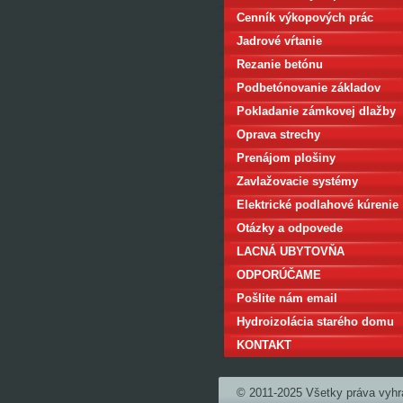
Cenník výkopových prác
Jadrové vŕtanie
Rezanie betónu
Podbetónovanie základov
domu
Pokladanie zámkovej dlažby
Oprava strechy
Prenájom plošiny
Zavlažovacie systémy
Elektrické podlahové kúrenie
Otázky a odpovede
LACNÁ UBYTOVŇA
BRATISLAVA
ODPORÚČAME
Pošlite nám email
Hydroizolácia starého domu
KONTAKT
© 2011-2025 Všetky práva vyhr