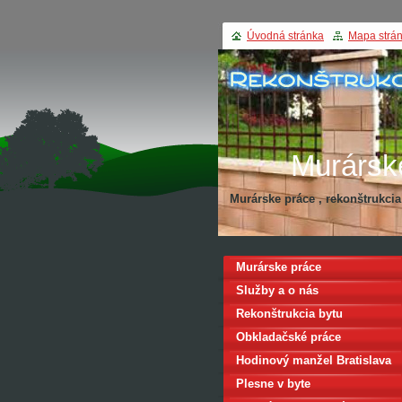
Úvodná stránka
Mapa strá
Murársk
Murárske práce , rekonštrukci
Rekonštru
Murárske práce
Služby a o nás
Rekonštrukcia bytu
Obkladačské práce
Hodinový manžel Bratislava
Plesne v byte