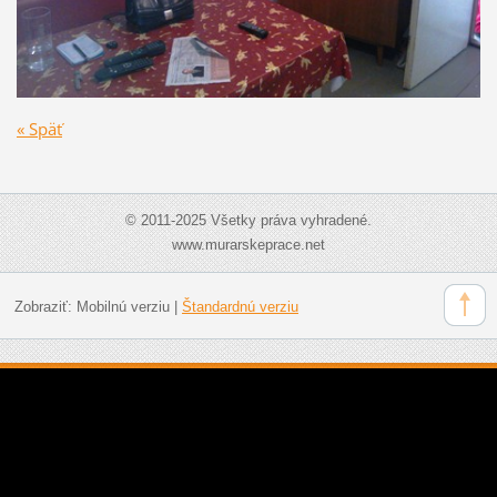
« Späť
© 2011-2025 Všetky práva vyhradené.
www.murarskeprace.net
Zobraziť:
Mobilnú verziu
|
Štandardnú verziu