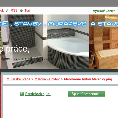
nok
RSS
Tlač
Vyhľadávanie:
e práce,
a domu , bytu a stavby domov
kcia domu
Murárske práce
>
Maľovanie bytov
>
Maľovanie bytov Malacky.png
Predchádzajúci
Spustiť prezentáciu