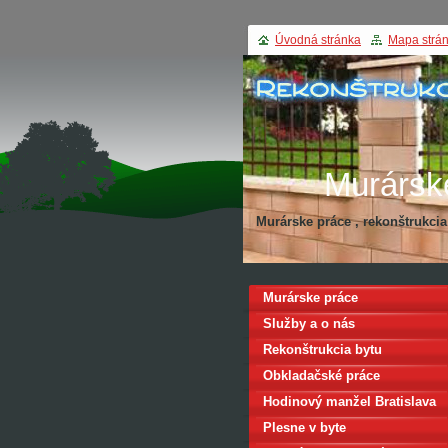
Úvodná stránka
Mapa strá
Murársk
Murárske práce , rekonštrukci
Rekonštru
Murárske práce
Služby a o nás
Rekonštrukcia bytu
Obkladačské práce
Hodinový manžel Bratislava
Plesne v byte