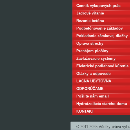
Cenník výkopových prác
Jadrové vŕtanie
Rezanie betónu
Podbetónovanie základov
domu
Pokladanie zámkovej dlažby
Oprava strechy
Prenájom plošiny
Zavlažovacie systémy
Elektrické podlahové kúrenie
Otázky a odpovede
LACNÁ UBYTOVŇA
BRATISLAVA
ODPORÚČAME
Pošlite nám email
Hydroizolácia starého domu
KONTAKT
© 2011-2025 Všetky práva vyhr