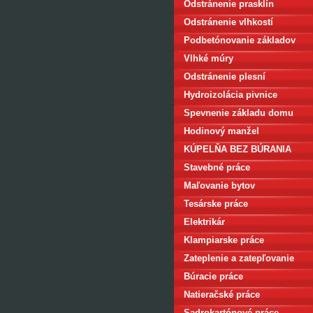
Odstránenie prasklín
Odstránenie vlhkostí
Podbetónovanie základov
Vlhké múry
Odstránenie plesní
Hydroizolácia pivnice
Spevnenie základu domu
Hodinový manžel
KÚPELŇA BEZ BÚRANIA
Stavebné práce
Maľovanie bytov
Tesárske práce
Elektrikár
Klampiarske práce
Zateplenie a zatepľovanie
Búracie práce
Natieračské práce
Sadrokartónové práce