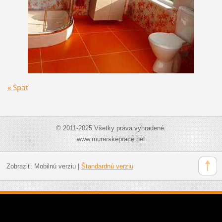
« Späť
© 2011-2025 Všetky práva vyhradené.
www.murarskeprace.net
Zobraziť:
Mobilnú verziu
|
Štandardnú verziu