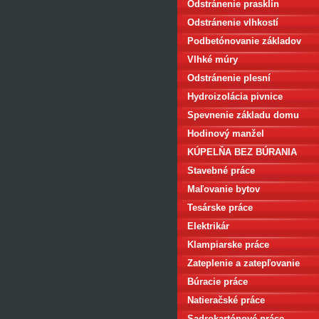
Odstránenie prasklín
Odstránenie vlhkostí
Podbetónovanie základov
Vlhké múry
Odstránenie plesní
Hydroizolácia pivnice
Spevnenie základu domu
Hodinový manžel
KÚPELŇA BEZ BÚRANIA
Stavebné práce
Maľovanie bytov
Tesárske práce
Elektrikár
Klampiarske práce
Zateplenie a zatepľovanie
Búracie práce
Natieračské práce
Sadrokartónové práce