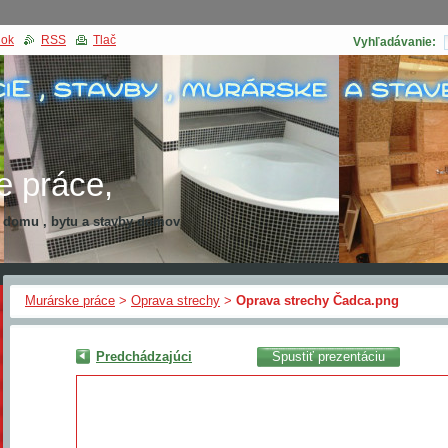
nok
RSS
Tlač
Vyhľadávanie:
e práce,
a domu , bytu a stavby domov
kcia domu
Murárske práce
>
Oprava strechy
>
Oprava strechy Čadca.png
Predchádzajúci
Spustiť prezentáciu