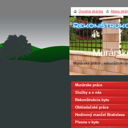
Úvodná stránka
Mapa strá
Murársk
Murárske práce , rekonštrukci
Rekonštru
Murárske práce
Služby a o nás
Rekonštrukcia bytu
Obkladačské práce
Hodinový manžel Bratislava
Plesne v byte