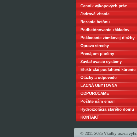
Cenník výkopových prác
Jadrové vŕtanie
Rezanie betónu
Podbetónovanie základov
domu
Pokladanie zámkovej dlažby
Oprava strechy
Prenájom plošiny
Zavlažovacie systémy
Elektrické podlahové kúrenie
Otázky a odpovede
LACNÁ UBYTOVŇA
BRATISLAVA
ODPORÚČAME
Pošlite nám email
Hydroizolácia starého domu
KONTAKT
© 2011-2025 Všetky práva vyhr