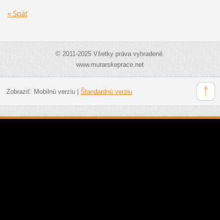
« Späť
© 2011-2025 Všetky práva vyhradené.
www.murarskeprace.net
Zobraziť:
Mobilnú verziu
|
Štandardnú verziu