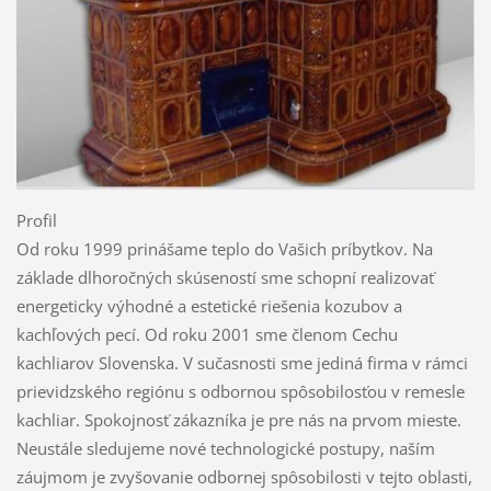
Profil
Od roku 1999 prinášame teplo do Vašich príbytkov. Na
základe dlhoročných skúseností sme schopní realizovať
energeticky výhodné a estetické riešenia kozubov a
kachľových pecí. Od roku 2001 sme členom Cechu
kachliarov Slovenska. V sučasnosti sme jediná firma v rámci
prievidzského regiónu s odbornou spôsobilosťou v remesle
kachliar. Spokojnosť zákazníka je pre nás na prvom mieste.
Neustále sledujeme nové technologické postupy, naším
záujmom je zvyšovanie odbornej spôsobilosti v tejto oblasti,