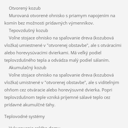
Otvorený kozub
Murovaná otvorené ohnisko s priamym napojením na
komín bez možnosti prídavných výmenníkov.
Tepovzdušný kozub
Voľne stojace ohnisko na spaľovanie dreva (kozubová
vložka) umiestnené v "otvorenej obstavbe", ale s otváracími
alebo horevysúvacími dvierkami. Má veľký podiel
teplovzdušného tepla a odvádza malý podiel sálaním.
Akumulačný kozub
Voľne stojace ohnisko na spaľovanie dreva (kozubová
vložka) umistnené v "otvorenej obstavbe", ale s viditeľným
ohňom cez otváracie alebo horevýsuvné dvierka. Popri
teplovzdušnom teple vzniká príjemné sálavé teplo cez
prídavné akumulčné ťahy.
Teplovodné systémy
Vykurovanie celého domu