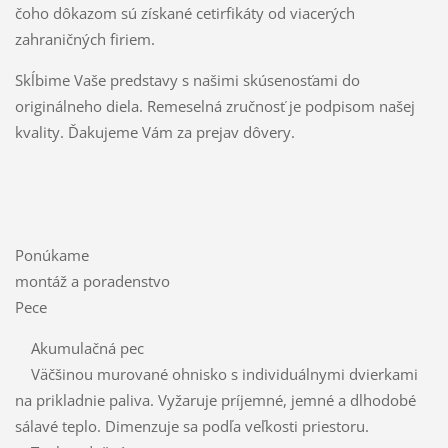
čoho dôkazom sú získané cetirfikáty od viacerých
zahraničných firiem.
Skĺbime Vaše predstavy s našimi skúsenosťami do
originálneho diela. Remeselná zručnosť je podpisom našej
kvality. Ďakujeme Vám za prejav dôvery.
Ponúkame
montáž a poradenstvo
Pece
Akumulačná pec
Väčšinou murované ohnisko s individuálnymi dvierkami
na prikladnie paliva. Vyžaruje príjemné, jemné a dlhodobé
sálavé teplo. Dimenzuje sa podľa veľkosti priestoru.