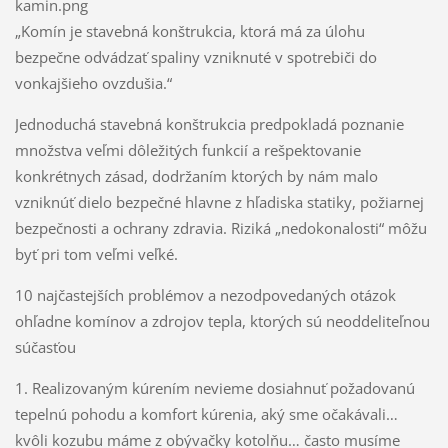
kamin.png
„Komín je stavebná konštrukcia, ktorá má za úlohu
bezpečne odvádzať spaliny vzniknuté v spotrebiči do
vonkajšieho ovzdušia.“
Jednoduchá stavebná konštrukcia predpokladá poznanie
množstva veľmi dôležitých funkcií a rešpektovanie
konkrétnych zásad, dodržaním ktorých by nám malo
vzniknúť dielo bezpečné hlavne z hľadiska statiky, požiarnej
bezpečnosti a ochrany zdravia. Riziká „nedokonalosti“ môžu
byť pri tom veľmi veľké.
10 najčastejších problémov a nezodpovedaných otázok
ohľadne komínov a zdrojov tepla, ktorých sú neoddeliteľnou
súčasťou
1. Realizovaným kúrením nevieme dosiahnuť požadovanú
tepelnú pohodu a komfort kúrenia, aký sme očakávali…
kvôli kozubu máme z obývačky kotolňu… často musíme