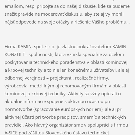
emailom, resp. pripojte sa do našej diskusie, kde sa budeme
snažiť pravidelne moderovať diskusiu, aby ste aj vy mohli
nájsť odpovede na svoje otázky a riešenie Vášho problému…
Firma KAMIN, spol. s r.o. je vlastne pokračovateľom KAMIN
KONZULT– spoločnosti, ktorá vznikla špeciálne za účelom
poskytovania technického poradenstva v oblasti komínovej
a krbovej techniky a to nie len konečnému užívateľovi, ale aj
odbornej verejnosti – projektanti, realizačné firmy,
výrobcovia, medzi iným aj renomovaným firmám v oblasti
komínovej a krbovej techniky. Aktivity sa vždy opierali o
aktuálne informácie spojené s aktívnou účasťou pri
normotvorbe (spracovanie európskych noriem), ale aj pri
aktívnej účasti pri tvorbe predpisov, smerníc a technických
pravidiel. Ako hlavný organizátor sme v spolupráci s firmou
A-SICE pod záštitou Slovenského ústavu technickej