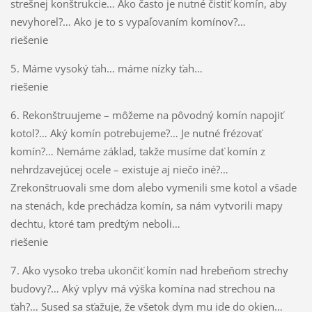
strešnej konštrukcie… Ako často je nutné čistiť komín, aby
nevyhorel?… Ako je to s vypaľovaním komínov?…
riešenie
5. Máme vysoký ťah… máme nízky ťah…
riešenie
6. Rekonštruujeme – môžeme na pôvodný komín napojiť
kotol?… Aký komín potrebujeme?… Je nutné frézovať
komín?… Nemáme základ, takže musíme dať komín z
nehrdzavejúcej ocele – existuje aj niečo iné?…
Zrekonštruovali sme dom alebo vymenili sme kotol a všade
na stenách, kde prechádza komín, sa nám vytvorili mapy
dechtu, ktoré tam predtým neboli…
riešenie
7. Ako vysoko treba ukončiť komín nad hrebeňom strechy
budovy?… Aký vplyv má výška komína nad strechou na
ťah?… Sused sa sťažuje, že všetok dym mu ide do okien…