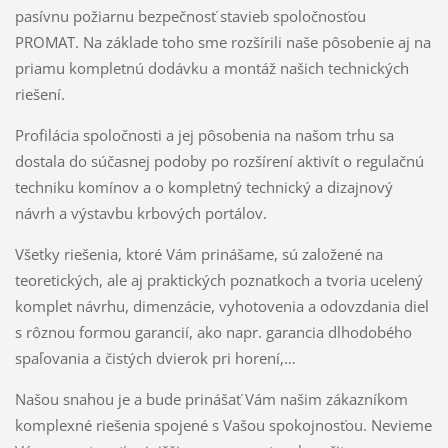
pasívnu požiarnu bezpečnosť stavieb spoločnosťou
PROMAT. Na základe toho sme rozšírili naše pôsobenie aj na
priamu kompletnú dodávku a montáž našich technických
riešení.
Profilácia spoločnosti a jej pôsobenia na našom trhu sa
dostala do súčasnej podoby po rozšírení aktivít o regulačnú
techniku komínov a o kompletný technický a dizajnový
návrh a výstavbu krbových portálov.
Všetky riešenia, ktoré Vám prinášame, sú založené na
teoretických, ale aj praktických poznatkoch a tvoria ucelený
komplet návrhu, dimenzácie, vyhotovenia a odovzdania diel
s rôznou formou garancií, ako napr. garancia dlhodobého
spaľovania a čistých dvierok pri horení,…
Našou snahou je a bude prinášať Vám našim zákazníkom
komplexné riešenia spojené s Vašou spokojnosťou. Nevieme