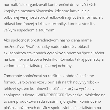
normalizácie organizovali konferenčné dni vo všetkých
krajských mestách Slovenska, kde sme laickej ale aj
odbornej verejnosti sprostredkovali najnovšie informácie v
oblasti komínovej a krbovej techniky, ktoré sa stretli s
veľkým úspechom a záujmom.
Ako spoločnosť prostredníctvom nášho člena máme
možnosť využívať poznatky nadobudnuté v oblasti
skúšobníctva stavebných výrobkov s priamou špecializáciou
na komínovú a krbovú techniku. Rovnako tak aj poznatky a
vedomosti špecialistu požiarnej ochrany.
Zameranie spoločnosti sa rozšírilo v období, keď sme
formou úžitkového vzoru priniesli na trh nový výrobok –
tehlový systém komínového plášťa, ktorý sa vyrábal v
spolupráci s firmou WIENERBERGER Slovensko. Následne na
to sme produktovú radu rozšírili aj o systém komínového
plášťa z požiarnych dosák v spolupráci so špecialistom na