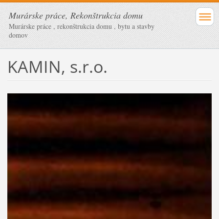
Murárske práce, Rekonštrukcia domu
Murárske práce , rekonštrukcia domu , bytu a stavby
domov
KAMIN, s.r.o.