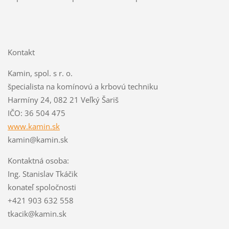
Kontakt
Kamin, spol. s r. o.
špecialista na komínovú a krbovú techniku
Harmíny 24, 082 21 Veľký Šariš
IČO: 36 504 475
www.kamin.sk
kamin@kamin.sk
Kontaktná osoba:
Ing. Stanislav Tkáčik
konateľ spoločnosti
+421 903 632 558
tkacik@kamin.sk