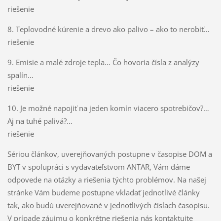
riešenie
8. Teplovodné kúrenie a drevo ako palivo – ako to nerobiť…
riešenie
9. Emisie a malé zdroje tepla… Čo hovoria čísla z analýzy
spalín…
riešenie
10. Je možné napojiť na jeden komín viacero spotrebičov?…
Aj na tuhé palivá?…
riešenie
Sériou článkov, uverejňovaných postupne v časopise DOM a
BYT v spolupráci s vydavateľstvom ANTAR, Vám dáme
odpovede na otázky a riešenia týchto problémov. Na našej
stránke Vám budeme postupne vkladať jednotlivé články
tak, ako budú uverejňované v jednotlivých číslach časopisu.
V prípade záujmu o konkrétne riešenia nás kontaktujte