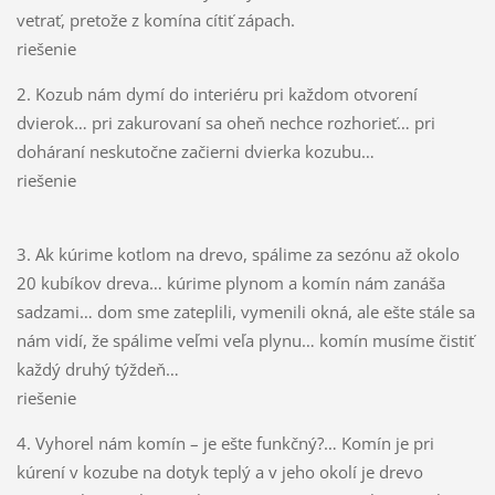
vetrať, pretože z komína cítiť zápach.
riešenie
2. Kozub nám dymí do interiéru pri každom otvorení
dvierok… pri zakurovaní sa oheň nechce rozhorieť… pri
doháraní neskutočne začierni dvierka kozubu…
riešenie
3. Ak kúrime kotlom na drevo, spálime za sezónu až okolo
20 kubíkov dreva… kúrime plynom a komín nám zanáša
sadzami… dom sme zateplili, vymenili okná, ale ešte stále sa
nám vidí, že spálime veľmi veľa plynu… komín musíme čistiť
každý druhý týždeň…
riešenie
4. Vyhorel nám komín – je ešte funkčný?… Komín je pri
kúrení v kozube na dotyk teplý a v jeho okolí je drevo