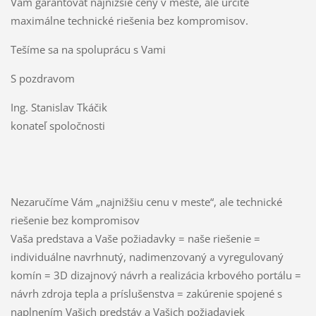
Vám garantovať najnižšie ceny v meste, ale určite
maximálne technické riešenia bez kompromisov.
Tešíme sa na spoluprácu s Vami
S pozdravom
Ing. Stanislav Tkáčik
konateľ spoločnosti
Nezaručíme Vám „najnižšiu cenu v meste“, ale technické
riešenie bez kompromisov
Vaša predstava a Vaše požiadavky = naše riešenie =
individuálne navrhnutý, nadimenzovaný a vyregulovaný
komín = 3D dizajnový návrh a realizácia krbového portálu =
návrh zdroja tepla a príslušenstva = zakúrenie spojené s
naplnením Vašich predstáv a Vašich požiadaviek