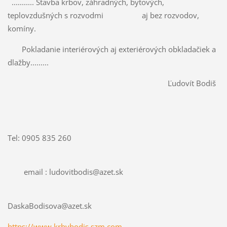
........... Stavba krbov, záhradných, bytových,
teplovzdušných s rozvodmi aj bez rozvodov,
komíny.
Pokladanie interiérových aj exteriérových obkladačiek a
dlažby.........
Ľudovít Bodiš
Tel: 0905 835 260
email : ludovitbodis@azet.sk
DaskaBodisova@azet.sk
https://www.krbybodis.szm.com