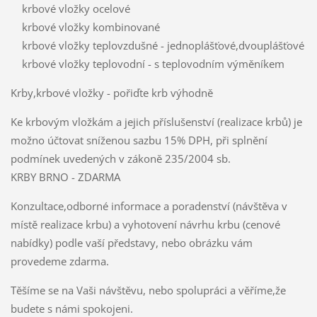
krbové vložky ocelové
krbové vložky kombinované
krbové vložky teplovzdušné - jednoplášťové,dvouplášťové
krbové vložky teplovodní - s teplovodním výměníkem
Krby,krbové vložky - pořiďte krb výhodně
Ke krbovým vložkám a jejich příslušenství (realizace krbů) je
možno účtovat sníženou sazbu 15% DPH, při splnění
podmínek uvedených v zákoně 235/2004 sb.
KRBY BRNO - ZDARMA
Konzultace,odborné informace a poradenství (návštěva v
místě realizace krbu) a vyhotovení návrhu krbu (cenové
nabídky) podle vaší představy, nebo obrázku vám
provedeme zdarma.
Těšíme se na Vaši návštěvu, nebo spolupráci a věříme,že
budete s námi spokojeni.