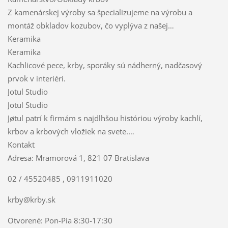
Z kamenárskej výroby sa špecializujeme na výrobu a
montáž obkladov kozubov, čo vyplýva z našej…
Keramika
Keramika
Kachlicové pece, krby, sporáky sú nádherný, nadčasový
prvok v interiéri.
Jotul Studio
Jotul Studio
Jøtul patrí k firmám s najdlhšou históriou výroby kachlí,
krbov a krbových vložiek na svete.…
Kontakt
Adresa: Mramorová 1, 821 07 Bratislava
02 / 45520485 , 0911911020
krby@krby.sk
Otvorené: Pon-Pia 8:30-17:30