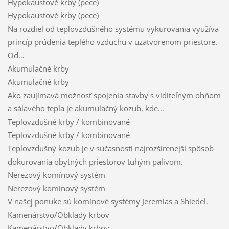
Hypokaustové krby (pece)
Hypokaustové krby (pece)
Na rozdiel od teplovzdušného systému vykurovania využíva
princíp prúdenia teplého vzduchu v uzatvorenom priestore.
Od…
Akumulačné krby
Akumulačné krby
Ako zaujímavá možnosť spojenia stavby s viditeľným ohňom
a sálavého tepla je akumulačný kozub, kde…
Teplovzdušné krby / kombinované
Teplovzdušné krby / kombinované
Teplovzdušný kozub je v súčasnosti najrozšírenejší spôsob
dokurovania obytných priestorov tuhým palivom.
Nerezový komínový systém
Nerezový komínový systém
V našej ponuke sú komínové systémy Jeremias a Shiedel.
Kamenárstvo/Obklady krbov
Kamenárstvo/Obklady krbov