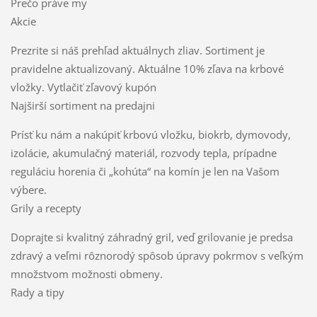
Prečo práve my
Akcie
Prezrite si náš prehľad aktuálnych zliav. Sortiment je
pravidelne aktualizovaný. Aktuálne 10% zľava na krbové
vložky. Vytlačiť zľavový kupón
Najširší sortiment na predajni
Prísť ku nám a nakúpiť krbovú vložku, biokrb, dymovody,
izolácie, akumulačný materiál, rozvody tepla, prípadne
reguláciu horenia či „kohúta“ na komín je len na Vašom
výbere.
Grily a recepty
Doprajte si kvalitný záhradný gril, veď grilovanie je predsa
zdravý a veľmi rôznorodý spôsob úpravy pokrmov s veľkým
množstvom možnosti obmeny.
Rady a tipy